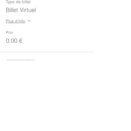
Type de billet
Billet Virtuel
Plus d'info
Prix
0,00 €
Vente expirée
Type de billet
GO Mécénat Chirurgie
Cardiaque
Plus d'info
Prix
Prix libre